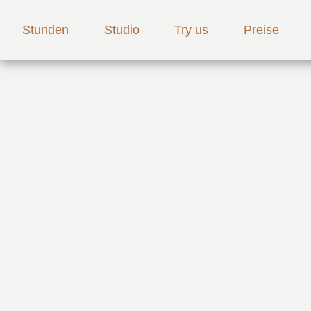
Stunden
Studio
Try us
Preise
Video #06 Powe